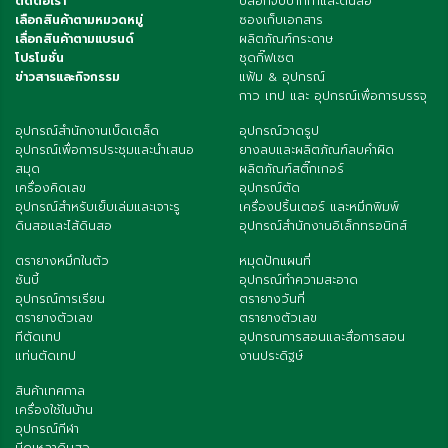
ติดต่อเรา
ปลอกจับปากกาและดินสอ
เลือกสินค้าตามหมวดหมู่
ซองเก็บเอกสาร
เลื่อกสินค้าตามแบรนด์
ผลิตภัณฑ์กระดาษ
โปรโมชั่น
ชุดกิ๊ฟเซต
ข่าวสารและกิจกรรม
แฟ้ม & อุปกรณ์
กาว เทป และ อุปกรณ์เพื่อการบรรจุ
อุปกรณ์สำนักงานเบ็ดเตล็ด
อุปกรณ์วาดรูป
อุปกรณ์เพื่อการประชุมและนำเสนอ
ยางลบและผลิตภัณฑ์ลบคำผิด
สมุด
ผลิตภัณฑ์สติ๊กเกอร์
เครื่องคิดเลข
อุปกรณ์ตัด
อุปกรณ์สำหรับเย็บเล่มและเจาะรู
เครื่องปริ้นเตอร์ และหมึกพิมพ์
ดินสอและไส้ดินสอ
อุปกรณ์สำนักงานอิเล็กทรอนิกส์
ตรายางหมึกในตัว
หมุดปักแผนที่
ซันบี้
อุปกรณ์ทำความสะอาด
อุปกรณ์การเรียน
ตรายางวันที่
ตรายางตัวเลข
ตรายางตัวเลข
ทีตัดเทป
อุปกรณการสอนและสื่อการสอน
แท่นตัดเทป
งานประดิฐษ์
สินค้าเทศกาล
เครื่องใช้ในบ้าน
อุปกรณ์กีฬา
มีดเหลาดินสอ