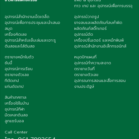
กาว เทป และ อุปกรณ์เพื่อการบรรจุ
อุปกรณ์สำนักงานเบ็ดเตล็ด
อุปกรณ์วาดรูป
อุปกรณ์เพื่อการประชุมและนำเสนอ
ยางลบและผลิตภัณฑ์ลบคำผิด
สมุด
ผลิตภัณฑ์สติ๊กเกอร์
เครื่องคิดเลข
อุปกรณ์ตัด
อุปกรณ์สำหรับเย็บเล่มและเจาะรู
เครื่องปริ้นเตอร์ และหมึกพิมพ์
ดินสอและไส้ดินสอ
อุปกรณ์สำนักงานอิเล็กทรอนิกส์
ตรายางหมึกในตัว
หมุดปักแผนที่
ซันบี้
อุปกรณ์ทำความสะอาด
อุปกรณ์การเรียน
ตรายางวันที่
ตรายางตัวเลข
ตรายางตัวเลข
ทีตัดเทป
อุปกรณการสอนและสื่อการสอน
แท่นตัดเทป
งานประดิฐษ์
สินค้าเทศกาล
เครื่องใช้ในบ้าน
อุปกรณ์กีฬา
มีดเหลาดินสอ
ลูกแชร์บอล
Call Center