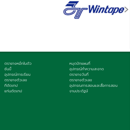
›
ตรายางหมึกในตัว
หมุดปักแผนที่
ซันบี้
อุปกรณ์ทำความสะอาด
อุปกรณ์การเรียน
ตรายางวันที่
ตรายางตัวเลข
ตรายางตัวเลข
ทีตัดเทป
อุปกรณการสอนและสื่อการสอน
แท่นตัดเทป
งานประดิฐษ์