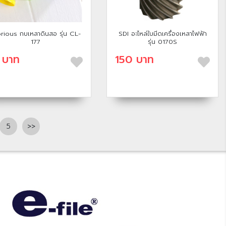
rious กบเหลาดินสอ รุ่น CL-
SDI อะไหล่ใบมีดเครื่องเหลาไฟฟ้า
177
รุ่น 0170S
 บาท
150 บาท
5
>>