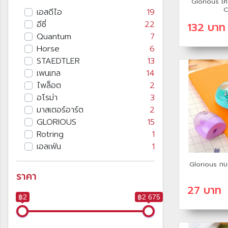
Glorious เคร
C
เอสดีไอ
19
อีซี่
22
132 บาท
Quantum
7
Horse
6
STAEDTLER
13
เพนเทล
14
ไพล็อต
2
อโรม่า
3
มาสเตอร์อาร์ต
2
GLORIOUS
15
Rotring
1
เอลเฟ่น
1
Glorious กบเ
ราคา
27 บาท
฿2
฿2 675