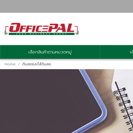
เลือกสินค้าตามหมวดหมู่
เ
Home
ดินสอและไส้ดินสอ