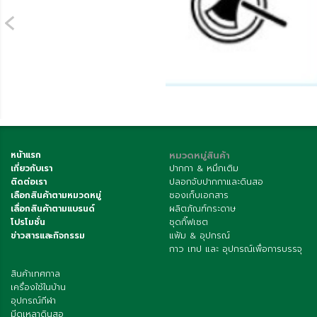
‹
หน้าแรก
หมวดหมู่สินค้า
เกี่ยวกับเรา
ปากกา & หมึกเติม
ติดต่อเรา
ปลอกจับปากกาและดินสอ
เลือกสินค้าตามหมวดหมู่
ซองเก็บเอกสาร
เลื่อกสินค้าตามแบรนด์
ผลิตภัณฑ์กระดาษ
โปรโมชั่น
ชุดกิ๊ฟเซต
ข่าวสารและกิจกรรม
แฟ้ม & อุปกรณ์
กาว เทป และ อุปกรณ์เพื่อการบรรจุ
สินค้าเทศกาล
เครื่องใช้ในบ้าน
อุปกรณ์กีฬา
มีดเหลาดินสอ