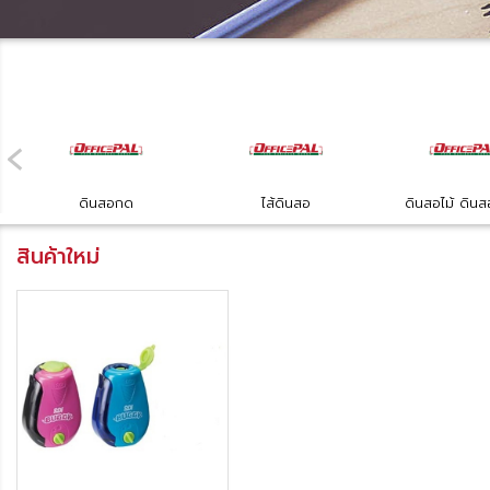
‹
ดินสอกด
ไส้ดินสอ
ดินสอไม้ ดินส
สินค้าใหม่