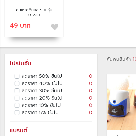
กบเหลาดินสอ SDI รุ่น
0122D
49 บาท
ค้นพบสินค้า
1
โปรโมชั่น
ลดราคา 50% ขึนไป
0
ลดราคา 40% ขึนไป
0
ลดราคา 30% ขึนไป
0
ลดราคา 20% ขึนไป
0
ลดราคา 10% ขึนไป
0
ลดราคา 5% ขึนไป
0
แบรนด์