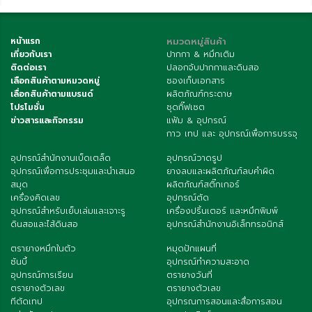
หน้าแรก
หมวดหมู่สินค้า
เกี่ยวกับเรา
ปากกา & หมึกเติม
ติดต่อเรา
ปลอกจับปากกาและดินสอ
เลือกสินค้าตามหมวดหมู่
ซองเก็บเอกสาร
เลื่อกสินค้าตามแบรนด์
ผลิตภัณฑ์กระดาษ
โปรโมชั่น
ชุดกิ๊ฟเซต
ข่าวสารและกิจกรรม
แฟ้ม & อุปกรณ์
กาว เทป และ อุปกรณ์เพื่อการบรรจุ
อุปกรณ์สำนักงานเบ็ดเตล็ด
อุปกรณ์วาดรูป
อุปกรณ์เพื่อการประชุมและนำเสนอ
ยางลบและผลิตภัณฑ์ลบคำผิด
สมุด
ผลิตภัณฑ์สติ๊กเกอร์
เครื่องคิดเลข
อุปกรณ์ตัด
อุปกรณ์สำหรับเย็บเล่มและเจาะรู
เครื่องปริ้นเตอร์ และหมึกพิมพ์
ดินสอและไส้ดินสอ
อุปกรณ์สำนักงานอิเล็กทรอนิกส์
ตรายางหมึกในตัว
หมุดปักแผนที่
ซันบี้
อุปกรณ์ทำความสะอาด
อุปกรณ์การเรียน
ตรายางวันที่
ตรายางตัวเลข
ตรายางตัวเลข
ทีตัดเทป
อุปกรณการสอนและสื่อการสอน