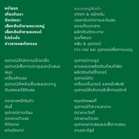
หน้าแรก
หมวดหมู่สินค้า
เกี่ยวกับเรา
ปากกา & หมึกเติม
ติดต่อเรา
ปลอกจับปากกาและดินสอ
เลือกสินค้าตามหมวดหมู่
ซองเก็บเอกสาร
เลื่อกสินค้าตามแบรนด์
ผลิตภัณฑ์กระดาษ
โปรโมชั่น
ชุดกิ๊ฟเซต
ข่าวสารและกิจกรรม
แฟ้ม & อุปกรณ์
กาว เทป และ อุปกรณ์เพื่อการบรรจุ
อุปกรณ์สำนักงานเบ็ดเตล็ด
อุปกรณ์วาดรูป
อุปกรณ์เพื่อการประชุมและนำเสนอ
ยางลบและผลิตภัณฑ์ลบคำผิด
สมุด
ผลิตภัณฑ์สติ๊กเกอร์
เครื่องคิดเลข
อุปกรณ์ตัด
อุปกรณ์สำหรับเย็บเล่มและเจาะรู
เครื่องปริ้นเตอร์ และหมึกพิมพ์
ดินสอและไส้ดินสอ
อุปกรณ์สำนักงานอิเล็กทรอนิกส์
ตรายางหมึกในตัว
หมุดปักแผนที่
ซันบี้
อุปกรณ์ทำความสะอาด
อุปกรณ์การเรียน
ตรายางวันที่
ตรายางตัวเลข
ตรายางตัวเลข
ทีตัดเทป
อุปกรณการสอนและสื่อการสอน
แท่นตัดเทป
งานประดิฐษ์