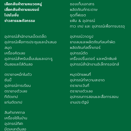
เลือกสินค้าตามหมวดหมู่
ซองเก็บเอกสาร
เลื่อกสินค้าตามแบรนด์
ผลิตภัณฑ์กระดาษ
โปรโมชั่น
ชุดกิ๊ฟเซต
ข่าวสารและกิจกรรม
แฟ้ม & อุปกรณ์
กาว เทป และ อุปกรณ์เพื่อการบรรจุ
อุปกรณ์สำนักงานเบ็ดเตล็ด
อุปกรณ์วาดรูป
อุปกรณ์เพื่อการประชุมและนำเสนอ
ยางลบและผลิตภัณฑ์ลบคำผิด
สมุด
ผลิตภัณฑ์สติ๊กเกอร์
เครื่องคิดเลข
อุปกรณ์ตัด
อุปกรณ์สำหรับเย็บเล่มและเจาะรู
เครื่องปริ้นเตอร์ และหมึกพิมพ์
ดินสอและไส้ดินสอ
อุปกรณ์สำนักงานอิเล็กทรอนิกส์
ตรายางหมึกในตัว
หมุดปักแผนที่
ซันบี้
อุปกรณ์ทำความสะอาด
อุปกรณ์การเรียน
ตรายางวันที่
ตรายางตัวเลข
ตรายางตัวเลข
ทีตัดเทป
อุปกรณการสอนและสื่อการสอน
แท่นตัดเทป
งานประดิฐษ์
สินค้าเทศกาล
เครื่องใช้ในบ้าน
อุปกรณ์กีฬา
มีดเหลาดินสอ