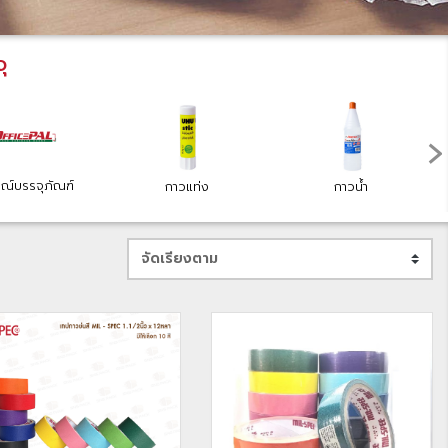
ุ
›
รณ์บรรจุภัณฑ์
กาวแท่ง
กาวน้ำ