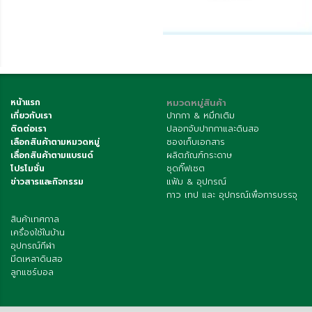
หน้าแรก
หมวดหมู่สินค้า
เกี่ยวกับเรา
ปากกา & หมึกเติม
ติดต่อเรา
ปลอกจับปากกาและดินสอ
เลือกสินค้าตามหมวดหมู่
ซองเก็บเอกสาร
เลื่อกสินค้าตามแบรนด์
ผลิตภัณฑ์กระดาษ
โปรโมชั่น
ชุดกิ๊ฟเซต
ข่าวสารและกิจกรรม
แฟ้ม & อุปกรณ์
กาว เทป และ อุปกรณ์เพื่อการบรรจุ
สินค้าเทศกาล
เครื่องใช้ในบ้าน
อุปกรณ์กีฬา
มีดเหลาดินสอ
ลูกแชร์บอล