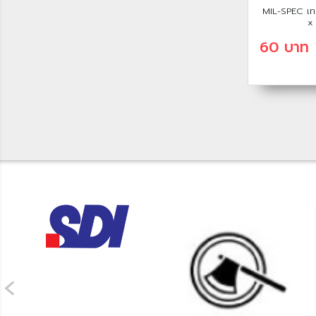
MIL-SPEC เทป
x
60 บาท
‹