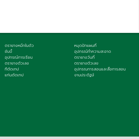
ตรายางหมึกในตัว
หมุดปักแผนที่
ซันบี้
อุปกรณ์ทำความสะอาด
อุปกรณ์การเรียน
ตรายางวันที่
ตรายางตัวเลข
ตรายางตัวเลข
ทีตัดเทป
อุปกรณการสอนและสื่อการสอน
แท่นตัดเทป
งานประดิฐษ์