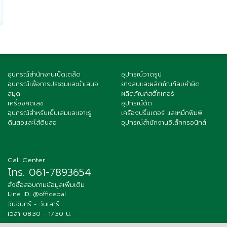
อุปกรณ์สำนักงานเบ็ดเตล็ด
อุปกรณ์วาดรูป
อุปกรณ์เพื่อการประชุมและนำเสนอ
ยางลบและผลิตภัณฑ์ลบคำผิด
สมุด
ผลิตภัณฑ์สติ๊กเกอร์
เครื่องคิดเลข
อุปกรณ์ตัด
อุปกรณ์สำหรับเย็บเล่มและเจาะรู
เครื่องปริ้นเตอร์ และหมึกพิมพ์
ดินสอและไส้ดินสอ
อุปกรณ์สำนักงานอิเล็กทรอนิกส์
Call Center
โทร. 061-7893654
สั่งซื้อสอบถามข้อมูลเพิ่มเติม
Line ID: @officepal
วันจันทร์ - วันเสาร์
เวลา 08:30 - 17:30 น.