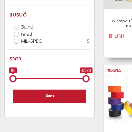
แบรนด์
Wintape (ว
หลา
วินเทป
1
หลุยส์
1
8 บาท
MIL-SPEC
5
ราคา
฿8
฿190
ค้นหา