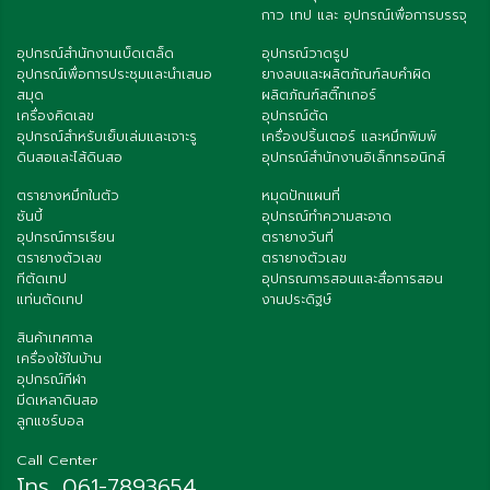
กาว เทป และ อุปกรณ์เพื่อการบรรจุ
อุปกรณ์สำนักงานเบ็ดเตล็ด
อุปกรณ์วาดรูป
อุปกรณ์เพื่อการประชุมและนำเสนอ
ยางลบและผลิตภัณฑ์ลบคำผิด
สมุด
ผลิตภัณฑ์สติ๊กเกอร์
เครื่องคิดเลข
อุปกรณ์ตัด
อุปกรณ์สำหรับเย็บเล่มและเจาะรู
เครื่องปริ้นเตอร์ และหมึกพิมพ์
ดินสอและไส้ดินสอ
อุปกรณ์สำนักงานอิเล็กทรอนิกส์
ตรายางหมึกในตัว
หมุดปักแผนที่
ซันบี้
อุปกรณ์ทำความสะอาด
อุปกรณ์การเรียน
ตรายางวันที่
ตรายางตัวเลข
ตรายางตัวเลข
ทีตัดเทป
อุปกรณการสอนและสื่อการสอน
แท่นตัดเทป
งานประดิฐษ์
สินค้าเทศกาล
เครื่องใช้ในบ้าน
อุปกรณ์กีฬา
มีดเหลาดินสอ
ลูกแชร์บอล
Call Center
โทร. 061-7893654