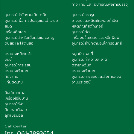
กาว เทป และ อุปกรณ์เพื่อการบรรจุ
อุปกรณ์สำนักงานเบ็ดเตล็ด
อุปกรณ์วาดรูป
อุปกรณ์เพื่อการประชุมและนำเสนอ
ยางลบและผลิตภัณฑ์ลบคำผิด
สมุด
ผลิตภัณฑ์สติ๊กเกอร์
เครื่องคิดเลข
อุปกรณ์ตัด
อุปกรณ์สำหรับเย็บเล่มและเจาะรู
เครื่องปริ้นเตอร์ และหมึกพิมพ์
ดินสอและไส้ดินสอ
อุปกรณ์สำนักงานอิเล็กทรอนิกส์
ตรายางหมึกในตัว
หมุดปักแผนที่
ซันบี้
อุปกรณ์ทำความสะอาด
อุปกรณ์การเรียน
ตรายางวันที่
ตรายางตัวเลข
ตรายางตัวเลข
ทีตัดเทป
อุปกรณการสอนและสื่อการสอน
แท่นตัดเทป
งานประดิฐษ์
สินค้าเทศกาล
เครื่องใช้ในบ้าน
อุปกรณ์กีฬา
มีดเหลาดินสอ
ลูกแชร์บอล
Call Center
โทร. 061-7893654