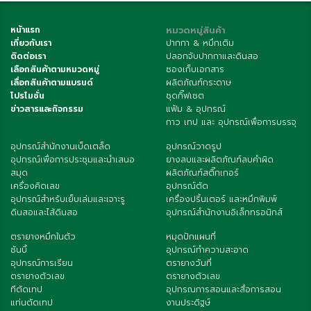
หน้าแรก
หมวดหมู่สินค้า
เกี่ยวกับเรา
ปากกา & หมึกเติม
ติดต่อเรา
ปลอกจับปากกาและดินสอ
เลือกสินค้าตามหมวดหมู่
ซองเก็บเอกสาร
เลื่อกสินค้าตามแบรนด์
ผลิตภัณฑ์กระดาษ
โปรโมชั่น
ชุดกิ๊ฟเซต
ข่าวสารและกิจกรรม
แฟ้ม & อุปกรณ์
กาว เทป และ อุปกรณ์เพื่อการบรรจุ
อุปกรณ์สำนักงานเบ็ดเตล็ด
อุปกรณ์วาดรูป
อุปกรณ์เพื่อการประชุมและนำเสนอ
ยางลบและผลิตภัณฑ์ลบคำผิด
สมุด
ผลิตภัณฑ์สติ๊กเกอร์
เครื่องคิดเลข
อุปกรณ์ตัด
อุปกรณ์สำหรับเย็บเล่มและเจาะรู
เครื่องปริ้นเตอร์ และหมึกพิมพ์
ดินสอและไส้ดินสอ
อุปกรณ์สำนักงานอิเล็กทรอนิกส์
ตรายางหมึกในตัว
หมุดปักแผนที่
ซันบี้
อุปกรณ์ทำความสะอาด
อุปกรณ์การเรียน
ตรายางวันที่
ตรายางตัวเลข
ตรายางตัวเลข
ทีตัดเทป
อุปกรณการสอนและสื่อการสอน
แท่นตัดเทป
งานประดิฐษ์