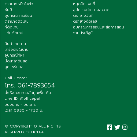
ตรายางหมึกในตัว
หมุดปักแผนที่
ซันบี้
อุปกรณ์ทำความสะอาด
อุปกรณ์การเรียน
ตรายางวันที่
ตรายางตัวเลข
ตรายางตัวเลข
ทีตัดเทป
อุปกรณการสอนและสื่อการสอน
แท่นตัดเทป
งานประดิฐษ์
สินค้าเทศกาล
เครื่องใช้ในบ้าน
อุปกรณ์กีฬา
มีดเหลาดินสอ
ลูกแชร์บอล
Call Center
โทร. 061-7893654
สั่งซื้อสอบถามข้อมูลเพิ่มเติม
Line ID: @officepal
วันจันทร์ - วันเสาร์
เวลา 08:30 - 17:30 น.
® COPYRIGHT © ALL RIGHTS
RESERVED OFFICEPAL