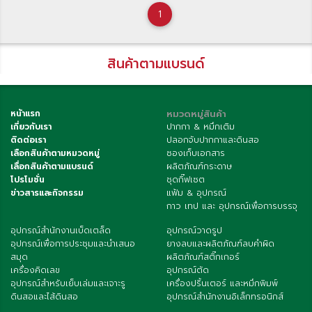
1
สินค้าตามแบรนด์
หน้าแรก
หมวดหมู่สินค้า
เกี่ยวกับเรา
ปากกา & หมึกเติม
ติดต่อเรา
ปลอกจับปากกาและดินสอ
เลือกสินค้าตามหมวดหมู่
ซองเก็บเอกสาร
เลื่อกสินค้าตามแบรนด์
ผลิตภัณฑ์กระดาษ
โปรโมชั่น
ชุดกิ๊ฟเซต
ข่าวสารและกิจกรรม
แฟ้ม & อุปกรณ์
กาว เทป และ อุปกรณ์เพื่อการบรรจุ
อุปกรณ์สำนักงานเบ็ดเตล็ด
อุปกรณ์วาดรูป
อุปกรณ์เพื่อการประชุมและนำเสนอ
ยางลบและผลิตภัณฑ์ลบคำผิด
สมุด
ผลิตภัณฑ์สติ๊กเกอร์
เครื่องคิดเลข
อุปกรณ์ตัด
อุปกรณ์สำหรับเย็บเล่มและเจาะรู
เครื่องปริ้นเตอร์ และหมึกพิมพ์
ดินสอและไส้ดินสอ
อุปกรณ์สำนักงานอิเล็กทรอนิกส์