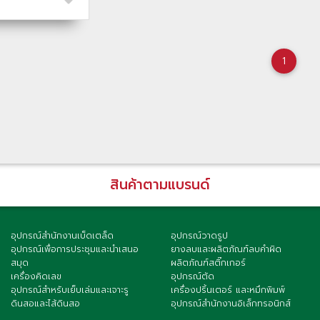
1
สินค้าตามแบรนด์
อุปกรณ์สำนักงานเบ็ดเตล็ด
อุปกรณ์วาดรูป
อุปกรณ์เพื่อการประชุมและนำเสนอ
ยางลบและผลิตภัณฑ์ลบคำผิด
สมุด
ผลิตภัณฑ์สติ๊กเกอร์
เครื่องคิดเลข
อุปกรณ์ตัด
อุปกรณ์สำหรับเย็บเล่มและเจาะรู
เครื่องปริ้นเตอร์ และหมึกพิมพ์
ดินสอและไส้ดินสอ
อุปกรณ์สำนักงานอิเล็กทรอนิกส์