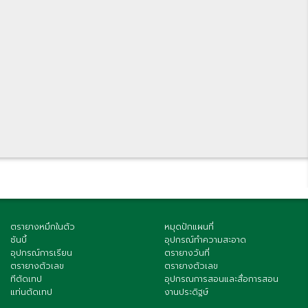
ตรายางหมึกในตัว
หมุดปักแผนที่
ซันบี้
อุปกรณ์ทำความสะอาด
อุปกรณ์การเรียน
ตรายางวันที่
ตรายางตัวเลข
ตรายางตัวเลข
ทีตัดเทป
อุปกรณการสอนและสื่อการสอน
แท่นตัดเทป
งานประดิฐษ์