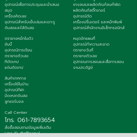
อุปกรณ์เพื่อการประชุมและนำเสนอ
ยางลบและผลิตภัณฑ์ลบคำผิด
สมุด
ผลิตภัณฑ์สติ๊กเกอร์
เครื่องคิดเลข
อุปกรณ์ตัด
อุปกรณ์สำหรับเย็บเล่มและเจาะรู
เครื่องปริ้นเตอร์ และหมึกพิมพ์
ดินสอและไส้ดินสอ
อุปกรณ์สำนักงานอิเล็กทรอนิกส์
ตรายางหมึกในตัว
หมุดปักแผนที่
ซันบี้
อุปกรณ์ทำความสะอาด
อุปกรณ์การเรียน
ตรายางวันที่
ตรายางตัวเลข
ตรายางตัวเลข
ทีตัดเทป
อุปกรณการสอนและสื่อการสอน
แท่นตัดเทป
งานประดิฐษ์
สินค้าเทศกาล
เครื่องใช้ในบ้าน
อุปกรณ์กีฬา
มีดเหลาดินสอ
ลูกแชร์บอล
Call Center
โทร. 061-7893654
สั่งซื้อสอบถามข้อมูลเพิ่มเติม
Line ID: @officepal