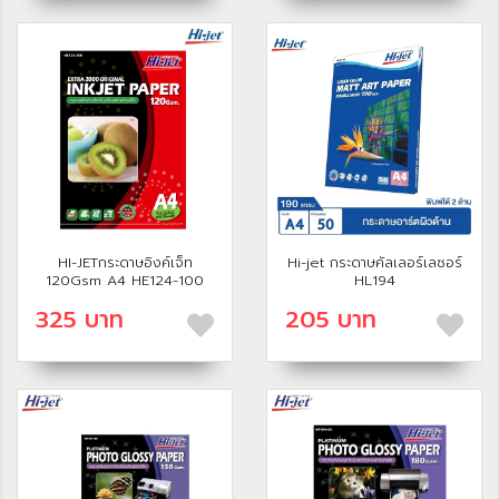
HI-JETกระดาษอิงค์เจ็ท
Hi-jet กระดาษคัลเลอร์เลซอร์
120Gsm A4 HE124-100
HL194
325 บาท
205 บาท