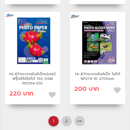
HI-JETกระดาษอิงค์เจ็ทเปเปอร์
HI-JETกระดาษอิงค์เจ็ท โฟโต้
ฟรุ๊ตซีรีย์โฟโต้ 150 GSM
NP274-10 270Gsm.
PJG154-100
200 บาท
220 บาท
1
2
>>