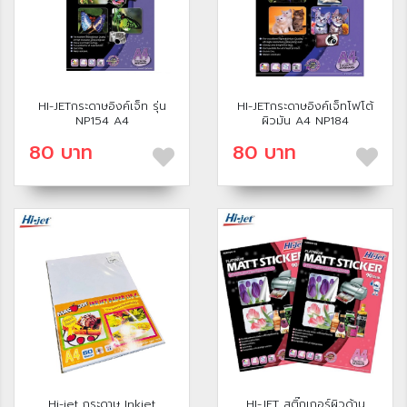
HI-JETกระดาษอิงค์เจ็ท รุ่น
HI-JETกระดาษอิงค์เจ็ทโฟโต้
NP154 A4
ผิวมัน A4 NP184
80 บาท
80 บาท
Hi-jet กระดาษ Inkjet
HI-JET สติ๊กเกอร์ผิวด้าน