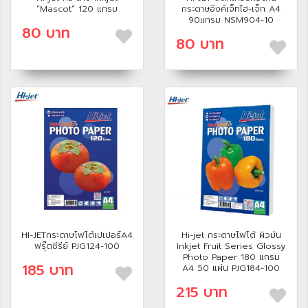
“Mascot” 120 แกรม
กระดาษอิงค์เจ็ทไฮ-เจ็ท A4
90แกรม NSM904-10
80 บาท
80 บาท
HI-JETกระดาษโฟโต้เปเปอร์A4
Hi-jet กระดาษโฟโต้ ผิวมัน
ฟรุ๊ตซีรีย์ PJG124-100
Inkjet Fruit Series Glossy
Photo Paper 180 แกรม
185 บาท
A4 50 แผ่น PJG184-100
215 บาท