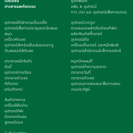
โปรโมชั่น
ชุดกิ๊ฟเซต
ข่าวสารและกิจกรรม
แฟ้ม & อุปกรณ์
กาว เทป และ อุปกรณ์เพื่อการบรรจุ
อุปกรณ์สำนักงานเบ็ดเตล็ด
อุปกรณ์วาดรูป
อุปกรณ์เพื่อการประชุมและนำเสนอ
ยางลบและผลิตภัณฑ์ลบคำผิด
สมุด
ผลิตภัณฑ์สติ๊กเกอร์
เครื่องคิดเลข
อุปกรณ์ตัด
อุปกรณ์สำหรับเย็บเล่มและเจาะรู
เครื่องปริ้นเตอร์ และหมึกพิมพ์
ดินสอและไส้ดินสอ
อุปกรณ์สำนักงานอิเล็กทรอนิกส์
ตรายางหมึกในตัว
หมุดปักแผนที่
ซันบี้
อุปกรณ์ทำความสะอาด
อุปกรณ์การเรียน
ตรายางวันที่
ตรายางตัวเลข
ตรายางตัวเลข
ทีตัดเทป
อุปกรณการสอนและสื่อการสอน
แท่นตัดเทป
งานประดิฐษ์
สินค้าเทศกาล
เครื่องใช้ในบ้าน
อุปกรณ์กีฬา
มีดเหลาดินสอ
ลูกแชร์บอล
Call Center