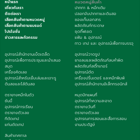
หน้าแรก
หมวดหมู่สินค้า
เกี่ยวกับเรา
ปากกา & หมึกเติม
ติดต่อเรา
ปลอกจับปากกาและดินสอ
เลือกสินค้าตามหมวดหมู่
ซองเก็บเอกสาร
เลื่อกสินค้าตามแบรนด์
ผลิตภัณฑ์กระดาษ
โปรโมชั่น
ชุดกิ๊ฟเซต
ข่าวสารและกิจกรรม
แฟ้ม & อุปกรณ์
กาว เทป และ อุปกรณ์เพื่อการบรรจุ
อุปกรณ์สำนักงานเบ็ดเตล็ด
อุปกรณ์วาดรูป
อุปกรณ์เพื่อการประชุมและนำเสนอ
ยางลบและผลิตภัณฑ์ลบคำผิด
สมุด
ผลิตภัณฑ์สติ๊กเกอร์
เครื่องคิดเลข
อุปกรณ์ตัด
อุปกรณ์สำหรับเย็บเล่มและเจาะรู
เครื่องปริ้นเตอร์ และหมึกพิมพ์
ดินสอและไส้ดินสอ
อุปกรณ์สำนักงานอิเล็กทรอนิกส์
ตรายางหมึกในตัว
หมุดปักแผนที่
ซันบี้
อุปกรณ์ทำความสะอาด
อุปกรณ์การเรียน
ตรายางวันที่
ตรายางตัวเลข
ตรายางตัวเลข
ทีตัดเทป
อุปกรณการสอนและสื่อการสอน
แท่นตัดเทป
งานประดิฐษ์
สินค้าเทศกาล