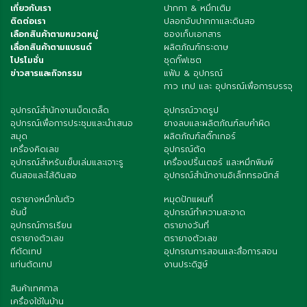
เกี่ยวกับเรา
ปากกา & หมึกเติม
ติดต่อเรา
ปลอกจับปากกาและดินสอ
เลือกสินค้าตามหมวดหมู่
ซองเก็บเอกสาร
เลื่อกสินค้าตามแบรนด์
ผลิตภัณฑ์กระดาษ
โปรโมชั่น
ชุดกิ๊ฟเซต
ข่าวสารและกิจกรรม
แฟ้ม & อุปกรณ์
กาว เทป และ อุปกรณ์เพื่อการบรรจุ
อุปกรณ์สำนักงานเบ็ดเตล็ด
อุปกรณ์วาดรูป
อุปกรณ์เพื่อการประชุมและนำเสนอ
ยางลบและผลิตภัณฑ์ลบคำผิด
สมุด
ผลิตภัณฑ์สติ๊กเกอร์
เครื่องคิดเลข
อุปกรณ์ตัด
อุปกรณ์สำหรับเย็บเล่มและเจาะรู
เครื่องปริ้นเตอร์ และหมึกพิมพ์
ดินสอและไส้ดินสอ
อุปกรณ์สำนักงานอิเล็กทรอนิกส์
ตรายางหมึกในตัว
หมุดปักแผนที่
ซันบี้
อุปกรณ์ทำความสะอาด
อุปกรณ์การเรียน
ตรายางวันที่
ตรายางตัวเลข
ตรายางตัวเลข
ทีตัดเทป
อุปกรณการสอนและสื่อการสอน
แท่นตัดเทป
งานประดิฐษ์
สินค้าเทศกาล
เครื่องใช้ในบ้าน