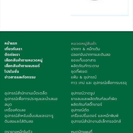
หน้าแรก
หมวดหมู่สินค้า
เกี่ยวกับเรา
ปากกา & หมึกเติม
ติดต่อเรา
ปลอกจับปากกาและดินสอ
เลือกสินค้าตามหมวดหมู่
ซองเก็บเอกสาร
เลื่อกสินค้าตามแบรนด์
ผลิตภัณฑ์กระดาษ
โปรโมชั่น
ชุดกิ๊ฟเซต
ข่าวสารและกิจกรรม
แฟ้ม & อุปกรณ์
กาว เทป และ อุปกรณ์เพื่อการบรรจุ
อุปกรณ์สำนักงานเบ็ดเตล็ด
อุปกรณ์วาดรูป
อุปกรณ์เพื่อการประชุมและนำเสนอ
ยางลบและผลิตภัณฑ์ลบคำผิด
สมุด
ผลิตภัณฑ์สติ๊กเกอร์
เครื่องคิดเลข
อุปกรณ์ตัด
อุปกรณ์สำหรับเย็บเล่มและเจาะรู
เครื่องปริ้นเตอร์ และหมึกพิมพ์
ดินสอและไส้ดินสอ
อุปกรณ์สำนักงานอิเล็กทรอนิกส์
ตรายางหมึกในตัว
หมุดปักแผนที่