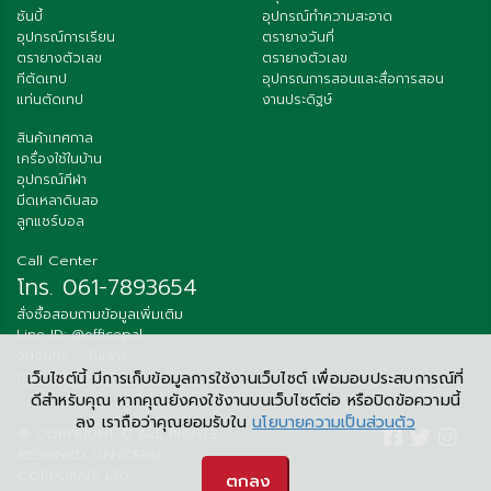
ซันบี้
อุปกรณ์ทำความสะอาด
อุปกรณ์การเรียน
ตรายางวันที่
ตรายางตัวเลข
ตรายางตัวเลข
ทีตัดเทป
อุปกรณการสอนและสื่อการสอน
แท่นตัดเทป
งานประดิฐษ์
สินค้าเทศกาล
เครื่องใช้ในบ้าน
อุปกรณ์กีฬา
มีดเหลาดินสอ
ลูกแชร์บอล
Call Center
โทร. 061-7893654
สั่งซื้อสอบถามข้อมูลเพิ่มเติม
Line ID: @officepal
วันจันทร์ - วันเสาร์
เวลา 08:30 - 17:30 น.
เว็บไซต์นี้ มีการเก็บข้อมูลการใช้งานเว็บไซต์ เพื่อมอบประสบการณ์ที่
ดีสำหรับคุณ
หากคุณยังคงใช้งานบนเว็บไซต์ต่อ หรือปิดข้อความนี้
ลง เราถือว่าคุณยอมรับใน
นโยบายความเป็นส่วนตัว
® COPYRIGHT © ALL RIGHTS
RESERVED OFFICEPAL
CORPORATE LTD.
ตกลง